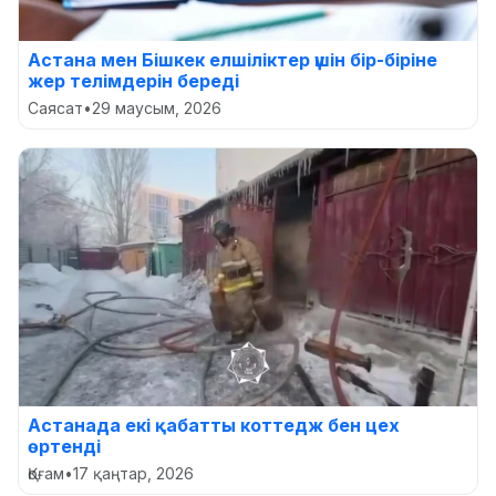
Астана мен Бішкек елшіліктер үшін бір-біріне
жер телімдерін береді
Саясат
•
29 маусым, 2026
Астанада екі қабатты коттедж бен цех
өртенді
Қоғам
•
17 қаңтар, 2026