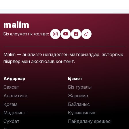
malim
Біз әлеуметтік желіде:
Malim — анализге негізделген материалдар, авторлық
пікірлер мен эксклюзив контент.
Айдарлар
Қызмет
Саясат
Біз туралы
Аналитика
Жарнама
Қоғам
Байланыс
Мәдениет
Құпиялылық
Сұхбат
Пайдалану ережесі