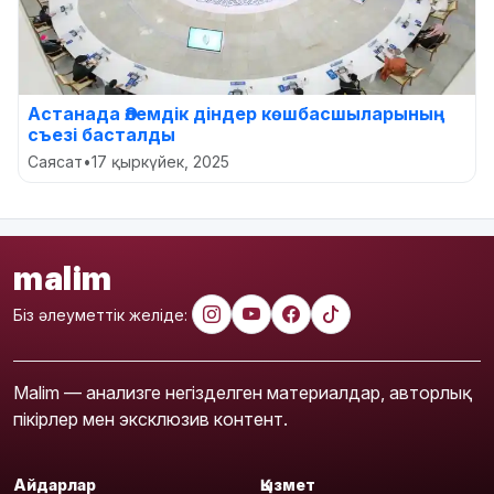
Астанада Әлемдік діндер көшбасшыларының
съезі басталды
Саясат
•
17 қыркүйек, 2025
malim
Біз әлеуметтік желіде:
Malim — анализге негізделген материалдар, авторлық
пікірлер мен эксклюзив контент.
Айдарлар
Қызмет