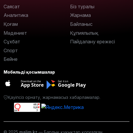
Саясат
Біз туралы
Аналитика
Жарнама
Қоғам
Байланыс
Мәдениет
Құпиялылық
Сұхбат
Пайдалану ережесі
Спорт
Бейне
Мобильді қосымшалар
Download on the
Get it on
App Store
Google Play
Қауіпсіз орнату, жарнамасыз хабарламалар.
© 2025
malim.kz
— Барлық құқықтар қорғалған.