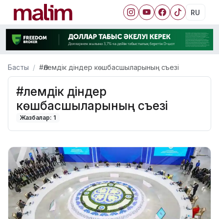
RU
Басты
#Әлемдік діндер көшбасшыларының съезі
#Әлемдік діндер
көшбасшыларының съезі
Жазбалар: 1