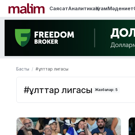
Саясат
Аналитика
Қоғам
Мәдениет
Басты
#ұлттар лигасы
#ұлттар лигасы
Жазбалар: 5