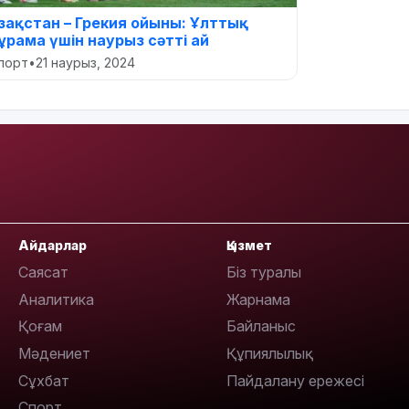
азақстан – Грекия ойыны: Ұлттық
ұрама үшін наурыз сәтті ай
порт
•
21 наурыз, 2024
Айдарлар
Қызмет
Саясат
Біз туралы
Аналитика
Жарнама
Қоғам
Байланыс
Мәдениет
Құпиялылық
Сұхбат
Пайдалану ережесі
Спорт