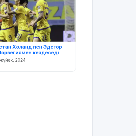
қстан Холанд пен Эдегор
Норвегиямен кездеседі
ркүйек, 2024