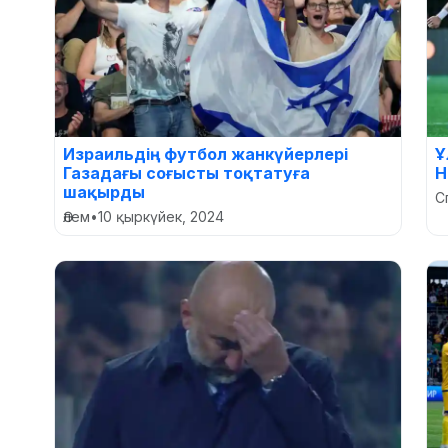
Израильдің футбол жанкүйерлері
Ұ
Газадағы соғысты тоқтатуға
Н
шақырды
С
Әлем
•
10 қыркүйек, 2024