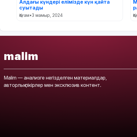
Алдағы күндері елімізде күн қайта
М
суытады
р
Қоғам
•
3 мамыр, 2024
Қ
malim
Malim — анализге негізделген материалдар,
авторлық пікірлер мен эксклюзив контент.