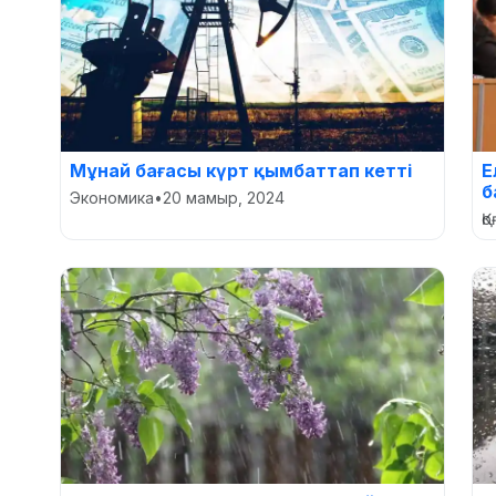
Мұнай бағасы күрт қымбаттап кетті
Е
б
Экономика
•
20 мамыр, 2024
Қ