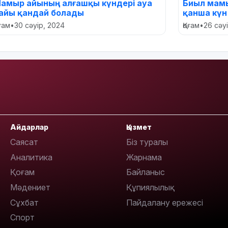
амыр айының алғашқы күндері ауа
Биыл мам
айы қандай болады
қанша кү
оғам
•
30 сәуір, 2024
Қоғам
•
26 сәу
Айдарлар
Қызмет
Саясат
Біз туралы
Аналитика
Жарнама
Қоғам
Байланыс
Мәдениет
Құпиялылық
Сұхбат
Пайдалану ережесі
Спорт