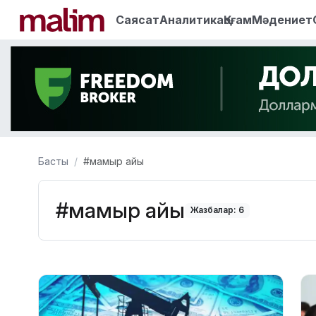
Саясат
Аналитика
Қоғам
Мәдениет
Басты
#мамыр айы
#мамыр айы
Жазбалар: 6