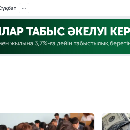
Сұқбат