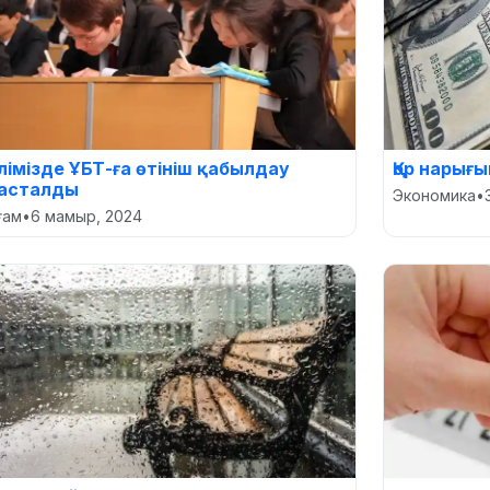
лімізде ҰБТ-ға өтініш қабылдау
Қор нарығ
асталды
Экономика
•
оғам
•
6 мамыр, 2024