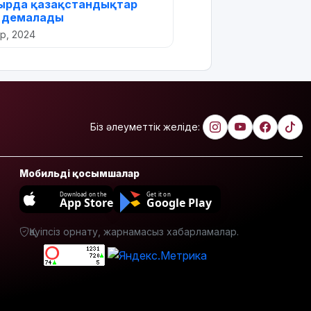
ырда қазақстандықтар
н демалады
ір, 2024
Біз әлеуметтік желіде:
Мобильді қосымшалар
Download on the
Get it on
App Store
Google Play
Қауіпсіз орнату, жарнамасыз хабарламалар.