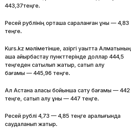
443,37теңге.
Ресей рублінің орташа сараланған құны — 4,83
теңге.
Kurs.kz мәліметінше, қазіргі уақытта Алматының
ақша айырбастау пункттерінде доллар 444,5
теңгеден сатылып жатыр, сатып алу
бағамы — 445,96 теңге.
Ал Астана қаласы бойынша сату бағамы — 442
теңге, сатып алу құны — 447 теңге.
Ресей рублі 4,73 — 4,85 теңге аралығында
саудаланып жатыр.