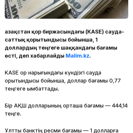
Қазақстан қор биржасындағы (KASE) сауда-
саттық қорытындысы бойынша, 1
доллардың теңгеге шаққандағы бағамы
өсті, деп хабарлайды
Malim.kz
.
KASE қор нарығындағы күндізгі сауда
қорытындысы бойынша, доллар бағамы 0,77
теңгеге қымбаттады.
Бір АҚШ долларының орташа бағамы — 444,14
теңге.
Ұлттық банктің ресми бағамы — 1 долларға