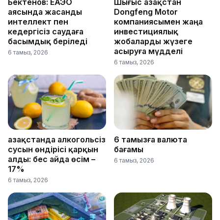
Бектенов: ЕАЭО
Шығыс Қазақстан
аясында жасанды
Dongfeng Motor
интеллект пен
компаниясымен жаңа
кедергісіз саудаға
инвестициялық
басымдық беріледі
жобаларды жүзеге
асыруға мүдделі
6 тамыз, 2026
6 тамыз, 2026
Қазақстанда алкогольсіз
6 тамызға валюта
сусын өндірісі қарқын
бағамы
алды: бес айда өсім –
6 тамыз, 2026
17%
6 тамыз, 2026