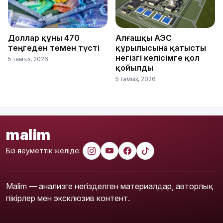
Доллар құны 470
Алғашқы АЭС
теңгеден төмен түсті
құрылысына қатысты
негізгі келісімге қол
5 тамыз, 2026
қойылды
5 тамыз, 2026
malim
Біз әлеуметтік желіде:
Malim — анализге негізделген материалдар, авторлық
пікірлер мен эксклюзив контент.