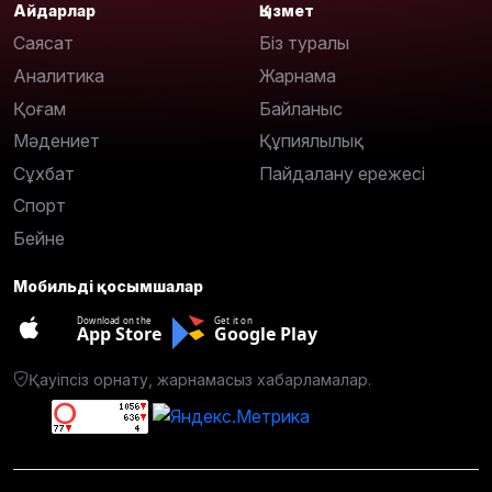
Айдарлар
Қызмет
Саясат
Біз туралы
Аналитика
Жарнама
Қоғам
Байланыс
Мәдениет
Құпиялылық
Сұхбат
Пайдалану ережесі
Спорт
Бейне
Мобильді қосымшалар
Download on the
Get it on
App Store
Google Play
Қауіпсіз орнату, жарнамасыз хабарламалар.