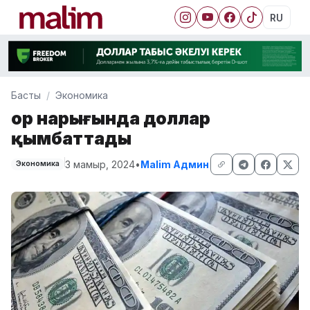
RU
Басты
Экономика
Қор нарығында доллар
қымбаттады
3 мамыр, 2024
•
Malim Админ
Экономика