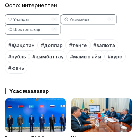
Фото: интернеттен
🤍 Ұнайды
😞 Ұнамайды
0
0
😡 Шектен шыққан
0
#Қазақстан
#доллар
#теңге
#валюта
#рубль
#қымбаттау
#мамыр айы
#курс
#юань
Ұқсас мақалалар