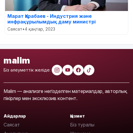
Марат Қарабаев - Индустрия және
инфрақұрылымдық даму министрі
Саясат
•
4 қаңтар, 2023
malim
Біз әлеуметтік желіде:
Malim — анализге негізделген материалдар, авторлық
пікірлер мен эксклюзив контент.
Айдарлар
Қызмет
Саясат
Біз туралы