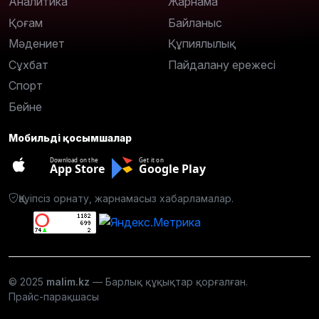
Аналитика
Жарнама
Қоғам
Байланыс
Мәдениет
Құпиялылық
Сұхбат
Пайдалану ережесі
Спорт
Бейне
Мобильді қосымшалар
Download on the
Get it on
App Store
Google Play
Қауіпсіз орнату, жарнамасыз хабарламалар.
© 2025
malim.kz
— Барлық құқықтар қорғалған.
Прайс-парақшасы