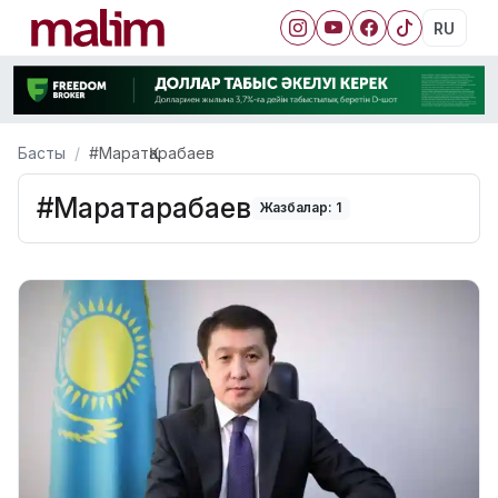
RU
Басты
#МаратҚарабаев
#МаратҚарабаев
Жазбалар: 1