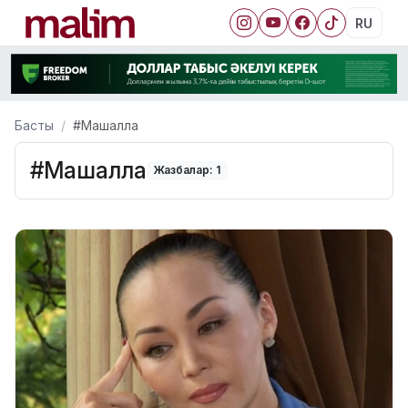
RU
Басты
#Машалла
#Машалла
Жазбалар: 1