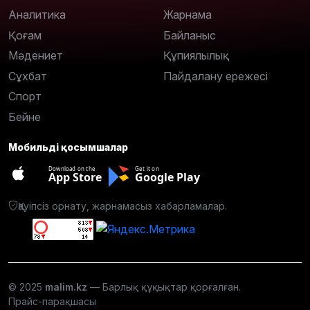
Аналитика
Жарнама
Қоғам
Байланыс
Мәдениет
Құпиялылық
Сұхбат
Пайдалану ережесі
Спорт
Бейне
Мобильді қосымшалар
Download on the
Get it on
App Store
Google Play
Қауіпсіз орнату, жарнамасыз хабарламалар.
© 2025
malim.kz
— Барлық құқықтар қорғалған.
Прайс-парақшасы