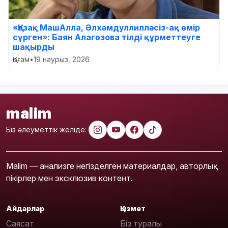
«Қазақ МашАлла, Әлхәмдуллилләсіз-ақ өмір
сүрген»: Баян Алагөзова тілді құрметтеуге
шақырды
Қоғам
•
19 наурыз, 2026
malim
Біз әлеуметтік желіде:
Malim — анализге негізделген материалдар, авторлық
пікірлер мен эксклюзив контент.
Айдарлар
Қызмет
Саясат
Біз туралы