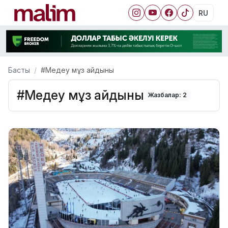
RU
Басты
#Медеу мұз айдыны
#Медеу мұз айдыны
Жазбалар: 2