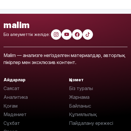
malim
Біз әлеуметтік желіде:
Malim — анализге негізделген материалдар, авторлық
пікірлер мен эксклюзив контент.
Айдарлар
Қызмет
Саясат
Біз туралы
Аналитика
Жарнама
Қоғам
Байланыс
Мәдениет
Құпиялылық
Сұхбат
Пайдалану ережесі