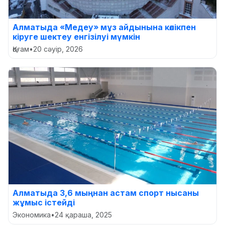
Алматыда «Медеу» мұз айдынына көлікпен
кіруге шектеу енгізілуі мүмкін
Қоғам
•
20 сәуір, 2026
Алматыда 3,6 мыңнан астам спорт нысаны
жұмыс істейді
Экономика
•
24 қараша, 2025