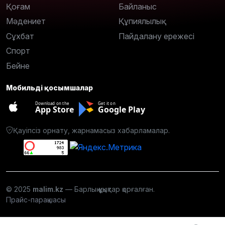
Қоғам
Байланыс
Мәдениет
Құпиялылық
Сұхбат
Пайдалану ережесі
Спорт
Бейне
Мобильді қосымшалар
Download on the
Get it on
App Store
Google Play
Қауіпсіз орнату, жарнамасыз хабарламалар.
© 2025
malim.kz
— Барлық құқықтар қорғалған.
Прайс-парақшасы