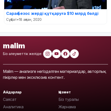
Сараң Безос жерді құтқаруға $10 млрд бөлді
Сұқбат
•
18 ақпан, 2020
malim
Біз әлеуметтік желіде:
Malim — анализге негізделген материалдар, авторлық
пікірлер мен эксклюзив контент.
Айдарлар
Қызмет
Саясат
Біз туралы
Аналитика
Жарнама