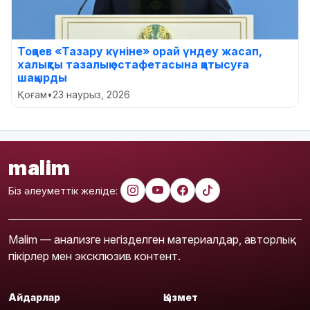
Тоқаев «Тазару күніне» орай үндеу жасап,
халықты тазалық эстафетасына қатысуға
шақырды
Қоғам
•
23 наурыз, 2026
malim
Біз әлеуметтік желіде:
Malim — анализге негізделген материалдар, авторлық
пікірлер мен эксклюзив контент.
Айдарлар
Қызмет