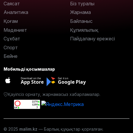
Саясат
Біз туралы
Аналитика
Жарнама
Қоғам
Байланыс
Мәдениет
Құпиялылық
Сұхбат
Пайдалану ережесі
Спорт
Бейне
Мобильді қосымшалар
Download on the
Get it on
App Store
Google Play
Қауіпсіз орнату, жарнамасыз хабарламалар.
© 2025
malim.kz
— Барлық құқықтар қорғалған.