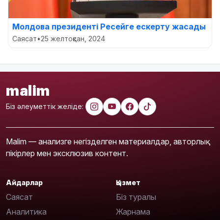
Молдова президенті Ресейге ескерту жасады
Саясат
•
25 желтоқсан, 2024
malim
Біз әлеуметтік желіде:
Malim — анализге негізделген материалдар, авторлық
пікірлер мен эксклюзив контент.
Айдарлар
Қызмет
Саясат
Біз туралы
Аналитика
Жарнама