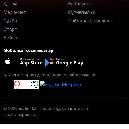
Қоғам
Байланыс
Мәдениет
Құпиялылық
Сұхбат
Пайдалану ережесі
Спорт
Бейне
Мобильді қосымшалар
Download on the
Get it on
App Store
Google Play
Қауіпсіз орнату, жарнамасыз хабарламалар.
© 2025
malim.kz
— Барлық құқықтар қорғалған.
Прайс-парақшасы