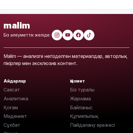
malim
Біз әлеуметтік желіде:
Malim — анализге негізделген материалдар, авторлық
пікірлер мен эксклюзив контент.
Айдарлар
Қызмет
Саясат
Біз туралы
Аналитика
Жарнама
Қоғам
Байланыс
Мәдениет
Құпиялылық
Сұхбат
Пайдалану ережесі