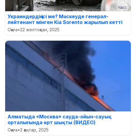
Украиндердің ісі ме? Мәскеуде генерал-
лейтенант мінген Kia Sorento жарылып кетті
Оқиға
•
22 желтоқсан, 2025
Алматыда «Москва» сауда-ойын-сауық
орталығында өрт шықты (ВИДЕО)
Оқиға
•
2 қаңтар, 2025