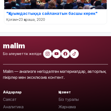
"Қауымдастыққа сайланатын басшы керек"
Қоғам
•
23 қараша, 2020
malim
Біз әлеуметтік желіде:
Malim — анализге негізделген материалдар, авторлық
пікірлер мен эксклюзив контент.
Айдарлар
Қызмет
Саясат
Біз туралы
Аналитика
Жарнама