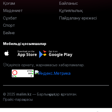
Қоғам
Байланыс
Мәдениет
Құпиялылық
Сұхбат
Пайдалану ережесі
Спорт
Бейне
Мобильді қосымшалар
Download on the
Get it on
App Store
Google Play
Қауіпсіз орнату, жарнамасыз хабарламалар.
© 2025
malim.kz
— Барлық құқықтар қорғалған.
Прайс-парақшасы