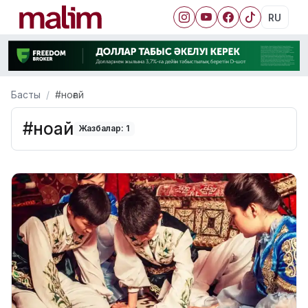
RU
Басты
#ноғай
#ноғай
Жазбалар: 1