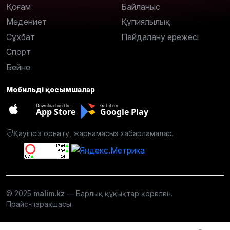
Қоғам
Байланыс
Мәдениет
Құпиялылық
Сұхбат
Пайдалану ережесі
Спорт
Бейне
Мобильді қосымшалар
Download on the
Get it on
App Store
Google Play
Қауіпсіз орнату, жарнамасыз хабарламалар.
© 2025
malim.kz
— Барлық құқықтар қорғалған.
Прайс-парақшасы