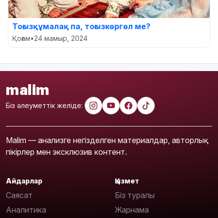
Тоғызқұмалақ па, тоғызкөргөл ме?
Қоғам
•
24 мамыр, 2024
malim
Біз әлеуметтік желіде:
Malim — анализге негізделген материалдар, авторлық
пікірлер мен эксклюзив контент.
Айдарлар
Қызмет
Саясат
Біз туралы
Аналитика
Жарнама