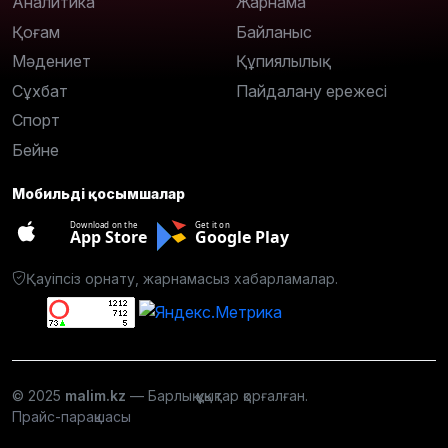
Аналитика
Жарнама
Қоғам
Байланыс
Мәдениет
Құпиялылық
Сұхбат
Пайдалану ережесі
Спорт
Бейне
Мобильді қосымшалар
Download on the
Get it on
App Store
Google Play
Қауіпсіз орнату, жарнамасыз хабарламалар.
© 2025
malim.kz
— Барлық құқықтар қорғалған.
Прайс-парақшасы