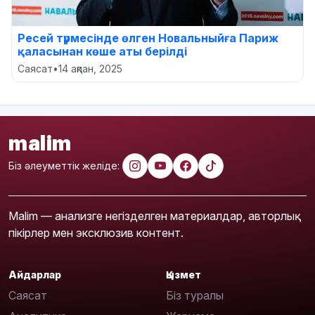
Ресей түрмесінде өлген Новальныйға Париж
қаласынан көше аты берілді
Саясат
•
14 ақпан, 2025
malim
Біз әлеуметтік желіде:
Malim — анализге негізделген материалдар, авторлық
пікірлер мен эксклюзив контент.
Айдарлар
Қызмет
Саясат
Біз туралы