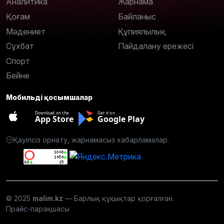
Аналитика
Жарнама
Қоғам
Байланыс
Мәдениет
Құпиялылық
Сұхбат
Пайдалану ережесі
Спорт
Бейне
Мобильді қосымшалар
Download on the
Get it on
App Store
Google Play
Қауіпсіз орнату, жарнамасыз хабарламалар.
© 2025
malim.kz
— Барлық құқықтар қорғалған.
Прайс-парақшасы