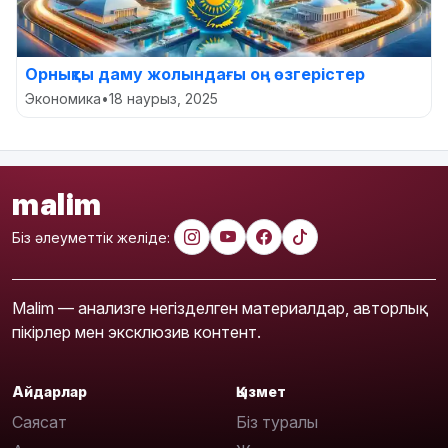
Орнықты даму жолындағы оң өзгерістер
Экономика
•
18 наурыз, 2025
malim
Біз әлеуметтік желіде:
Malim — анализге негізделген материалдар, авторлық
пікірлер мен эксклюзив контент.
Айдарлар
Қызмет
Саясат
Біз туралы