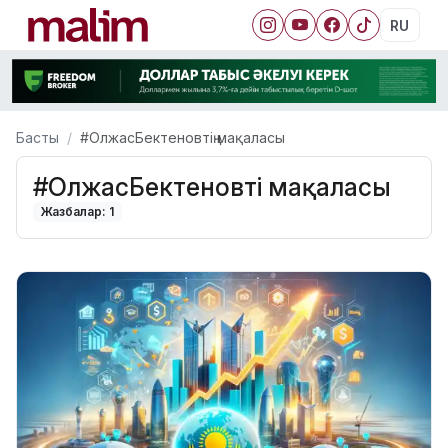
RU
Басты
#ОлжасБектеновтің мақаласы
#ОлжасБектеновтің мақаласы
Жазбалар: 1