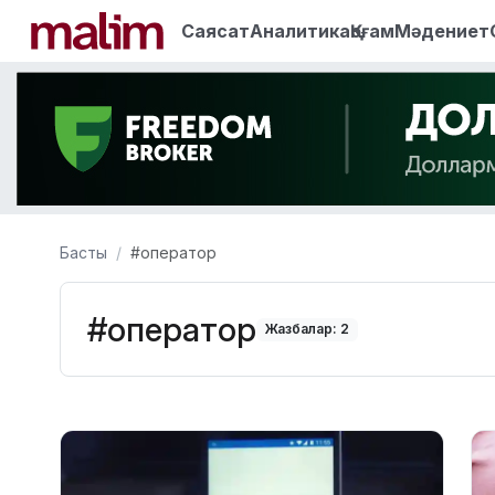
Саясат
Аналитика
Қоғам
Мәдениет
Басты
#оператор
#оператор
Жазбалар: 2