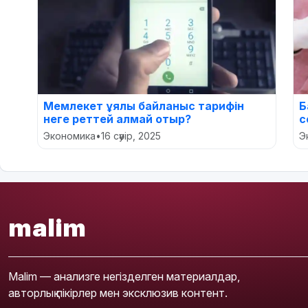
Мемлекет ұялы байланыс тарифін
Б
неге реттей алмай отыр?
с
Экономика
•
16 сәуір, 2025
Э
malim
Malim — анализге негізделген материалдар,
авторлық пікірлер мен эксклюзив контент.