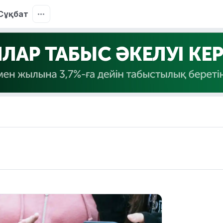
Сұқбат