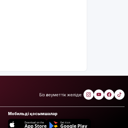
Біз әлеуметтік желіде:
Мобильді қосымшалар
Download on the
Get it on
App Store
Google Play