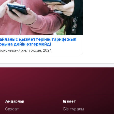
айланыс қызметтерінің тарифі жыл
оңына дейін өзгермейді
кономика
•
7 желтоқсан, 2024
Айдарлар
Қызмет
Саясат
Біз туралы