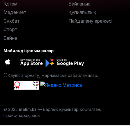
Қоғам
Байланыс
Мәдениет
Құпиялылық
Сұхбат
Пайдалану ережесі
Спорт
Бейне
Мобильді қосымшалар
Download on the
Get it on
App Store
Google Play
Қауіпсіз орнату, жарнамасыз хабарламалар.
© 2025
malim.kz
— Барлық құқықтар қорғалған.
Прайс-парақшасы