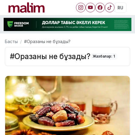
RU
Басты
#Оразаны не бұзады?
#Оразаны не бұзады?
Жазбалар: 1