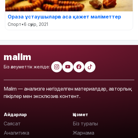
Ораза ұстаушыларға аса қажет мәліметтер
Спорт
•
6 сәуір, 2021
malim
Біз әлеуметтік желіде:
Malim — анализге негізделген материалдар, авторлық
пікірлер мен эксклюзив контент.
Айдарлар
Қызмет
Саясат
Біз туралы
Аналитика
Жарнама