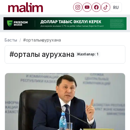
RU
Басты
#орталық аурухана
#орталық аурухана
Жазбалар: 1