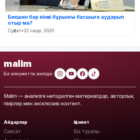
Бекшин бар кінәні бұрынғы басшыға аударып
отыр ма?
Сұқбат
•
22 сәуір, 2020
malim
Біз әлеуметтік желіде:
Malim — анализге негізделген материалдар, авторлық
пікірлер мен эксклюзив контент.
Айдарлар
Қызмет
Саясат
Біз туралы