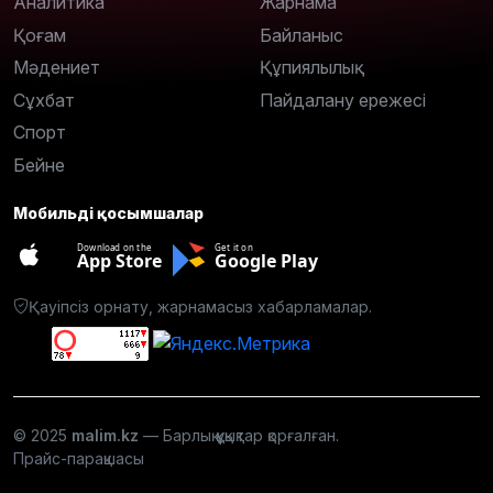
Аналитика
Жарнама
Қоғам
Байланыс
Мәдениет
Құпиялылық
Сұхбат
Пайдалану ережесі
Спорт
Бейне
Мобильді қосымшалар
Download on the
Get it on
App Store
Google Play
Қауіпсіз орнату, жарнамасыз хабарламалар.
© 2025
malim.kz
— Барлық құқықтар қорғалған.
Прайс-парақшасы