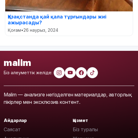
Қазақстанда қай қала тұрғындары жиі
ажырасады?
Қоғам
•
26 наурыз, 2024
malim
Біз әлеуметтік желіде:
Malim — анализге негізделген материалдар, авторлық
пікірлер мен эксклюзив контент.
Айдарлар
Қызмет
Саясат
Біз туралы