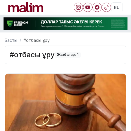
RU
Басты
#отбасы құру
#отбасы құру
Жазбалар: 1