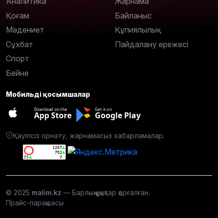
Аналитика
Жарнама
Қоғам
Байланыс
Мәдениет
Құпиялылық
Сұхбат
Пайдалану ережесі
Спорт
Бейне
Мобильді қосымшалар
Download on the
Get it on
App Store
Google Play
Қауіпсіз орнату, жарнамасыз хабарламалар.
© 2025
malim.kz
— Барлық құқықтар қорғалған.
Прайс-парақшасы