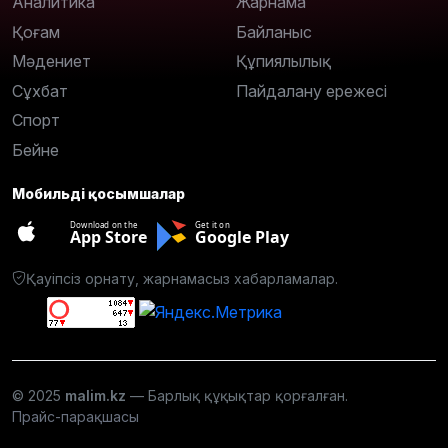
Аналитика
Жарнама
Қоғам
Байланыс
Мәдениет
Құпиялылық
Сұхбат
Пайдалану ережесі
Спорт
Бейне
Мобильді қосымшалар
Download on the
Get it on
App Store
Google Play
Қауіпсіз орнату, жарнамасыз хабарламалар.
© 2025
malim.kz
— Барлық құқықтар қорғалған.
Прайс-парақшасы