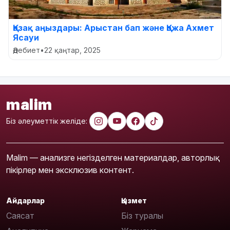
Қазақ аңыздары: Арыстан бап және Қожа Ахмет
Ясауи
Әдебиет
•
22 қаңтар, 2025
malim
Біз әлеуметтік желіде:
Malim — анализге негізделген материалдар, авторлық
пікірлер мен эксклюзив контент.
Айдарлар
Қызмет
Саясат
Біз туралы