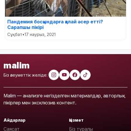
Пандемия босқындарға қалай әсер етті?
Сарапшы пікірі
Сұқбат
•
17 наурыз, 2021
malim
Біз әлеуметтік желіде:
Malim — анализге негізделген материалдар, авторлық
пікірлер мен эксклюзив контент.
Айдарлар
Қызмет
Саясат
Біз туралы