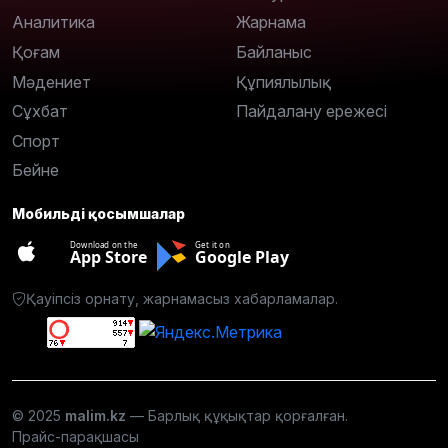
Аналитика
Жарнама
Қоғам
Байланыс
Мәдениет
Құпиялылық
Сұхбат
Пайдалану ережесі
Спорт
Бейне
Мобильді қосымшалар
Download on the
Get it on
App Store
Google Play
Қауіпсіз орнату, жарнамасыз хабарламалар.
© 2025
malim.kz
— Барлық құқықтар қорғалған.
Прайс-парақшасы