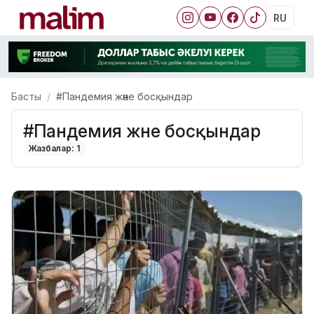
RU
Басты
#Пандемия және босқындар
#Пандемия және босқындар
Жазбалар: 1