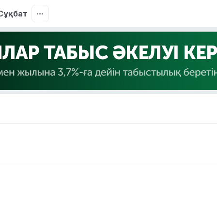
Сұқбат