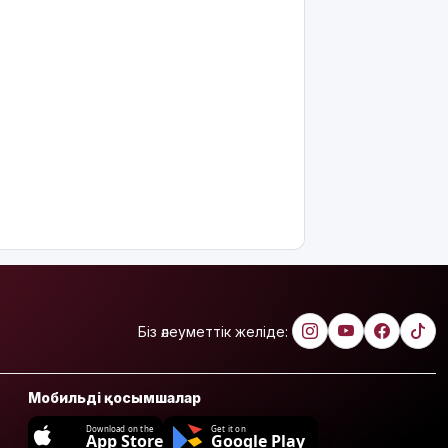
Біз әлеуметтік желіде:
Мобильді қосымшалар
Download on the
Get it on
App Store
Google Play