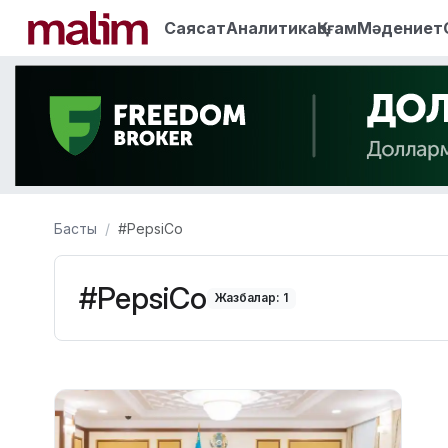
Саясат
Аналитика
Қоғам
Мәдениет
Басты
#PepsiСo
#PepsiСo
Жазбалар: 1