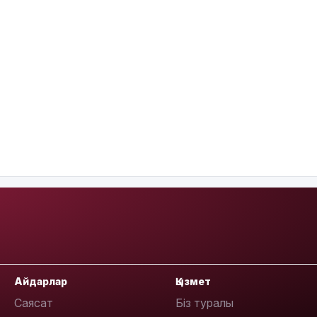
Айдарлар
Қызмет
Саясат
Біз туралы