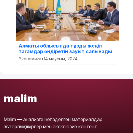
Алматы облысында тұзды жеңіл
тағамдар өндіретін зауыт салынады
Экономика
•
14 маусым, 2024
malim
Malim — анализге негізделген материалдар,
авторлық пікірлер мен эксклюзив контент.