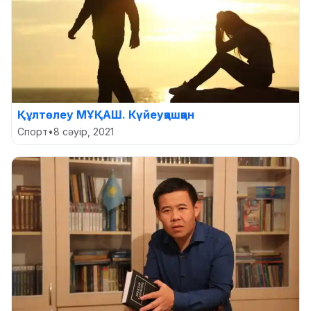
Құлтөлеу МҰҚАШ. Күйеуқашқан
Спорт
•
8 сәуір, 2021