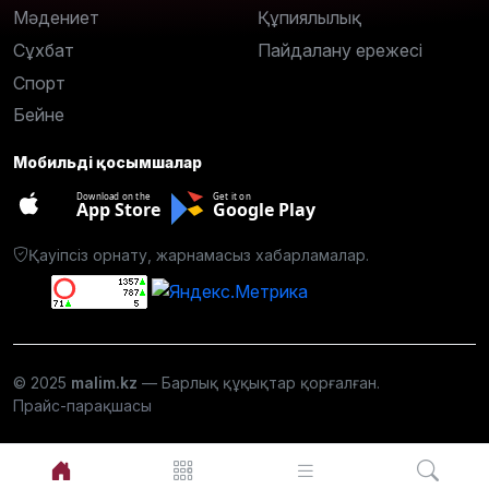
Мәдениет
Құпиялылық
Сұхбат
Пайдалану ережесі
Спорт
Бейне
Мобильді қосымшалар
Download on the
Get it on
App Store
Google Play
Қауіпсіз орнату, жарнамасыз хабарламалар.
© 2025
malim.kz
— Барлық құқықтар қорғалған.
Прайс-парақшасы