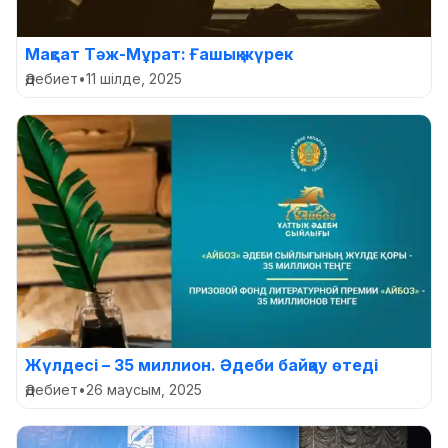
Мақсат Тәж-Мұрат: Ғашық жүрек
Әдебиет
•
11 шілде, 2025
Жүлдесі – 35 миллион. Әдеби байқау өтеді
Әдебиет
•
26 маусым, 2025