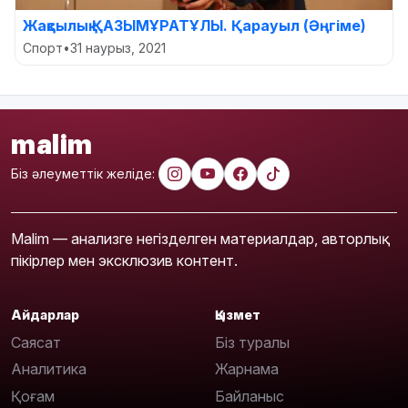
Жақсылық ҚАЗЫМҰРАТҰЛЫ. Қарауыл (Әңгіме)
Спорт
•
31 наурыз, 2021
malim
Біз әлеуметтік желіде:
Malim — анализге негізделген материалдар, авторлық
пікірлер мен эксклюзив контент.
Айдарлар
Қызмет
Саясат
Біз туралы
Аналитика
Жарнама
Қоғам
Байланыс