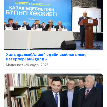
Халықаралық "Алаш" әдеби сыйлығының
иегерлері анықталды
Мәдениет
•
29 сәуір, 2025