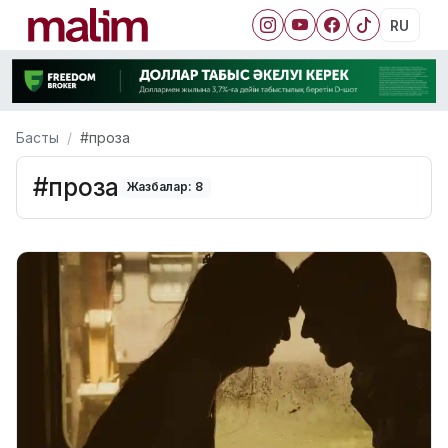
RU
Басты
#проза
#проза
Жазбалар: 8