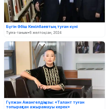
Бүгін Әбіш Кекілбаевтың туған күні
Тұлға-таным
•
6 желтоқсан, 2024
Гүлжан Амангелдіқызы: «Талант туған
топырақтан ажырамауы керек»