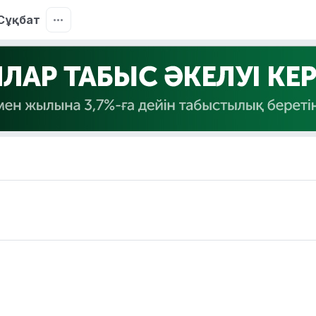
Сұқбат