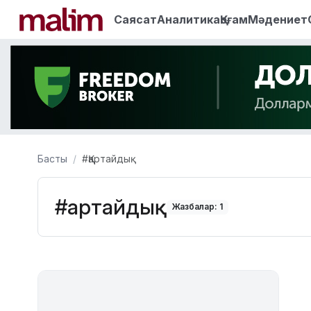
Саясат
Аналитика
Қоғам
Мәдениет
Басты
#Қартайдық
#Қартайдық
Жазбалар: 1