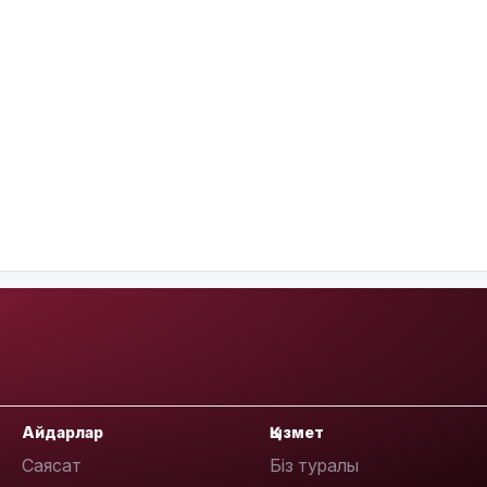
Айдарлар
Қызмет
Саясат
Біз туралы