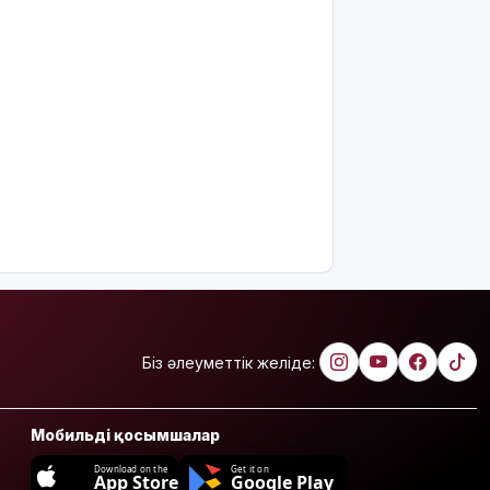
Біз әлеуметтік желіде:
Мобильді қосымшалар
Download on the
Get it on
App Store
Google Play