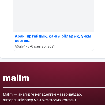
Абай. Қартайдық, қайғы ойладық, ұйқы
сергек...
Абай-175
•
6 қаңтар, 2021
malim
Malim — анализге негізделген материалдар,
авторлық пікірлер мен эксклюзив контент.