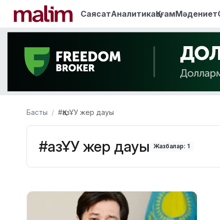
Саясат
Аналитика
Қоғам
Мәдениет
Басты
#ҚазҰУ жер дауы
#ҚазҰУ жер дауы
Жазбалар: 1