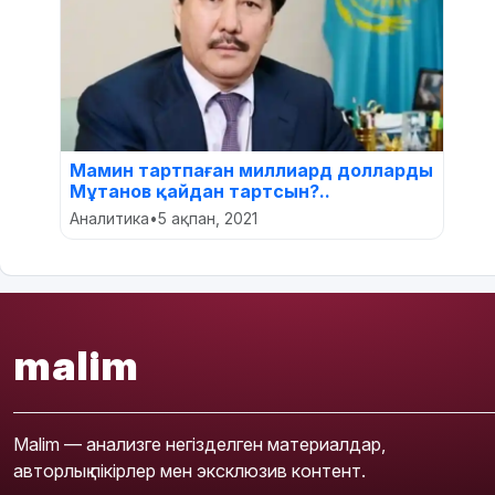
Мамин тартпаған миллиард долларды
Мұтанов қайдан тартсын?..
Аналитика
•
5 ақпан, 2021
malim
Malim — анализге негізделген материалдар,
авторлық пікірлер мен эксклюзив контент.