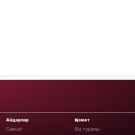
Айдарлар
Қызмет
Саясат
Біз туралы