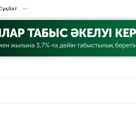
Сұқбат