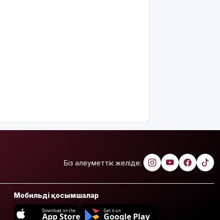
Біз әлеуметтік желіде:
Мобильді қосымшалар
Download on the
Get it on
App Store
Google Play