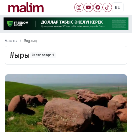
RU
Басты
#қырық
#қырық
Жазбалар: 1