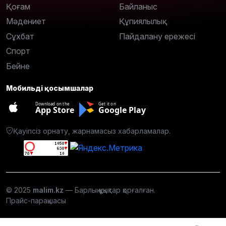
Қоғам
Байланыс
Мәдениет
Құпиялылық
Сұхбат
Пайдалану ережесі
Спорт
Бейне
Мобильді қосымшалар
Download on the
Get it on
App Store
Google Play
Қауіпсіз орнату, жарнамасыз хабарламалар.
© 2025
malim.kz
— Барлық құқықтар қорғалған.
Прайс-парақшасы