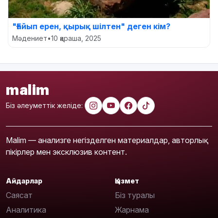
"Ғайып ерен, қырық шілтен" деген кім?
Мәдениет
•
10 қараша, 2025
malim
Біз әлеуметтік желіде:
Malim — анализге негізделген материалдар, авторлық
пікірлер мен эксклюзив контент.
Айдарлар
Қызмет
Саясат
Біз туралы
Аналитика
Жарнама