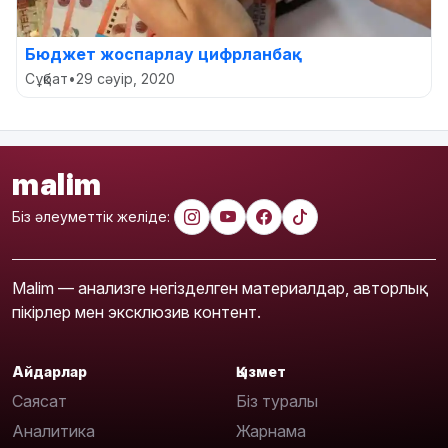
Бюджет жоспарлау цифрланбақ
Сұқбат
•
29 сәуір, 2020
malim
Біз әлеуметтік желіде:
Malim — анализге негізделген материалдар, авторлық
пікірлер мен эксклюзив контент.
Айдарлар
Қызмет
Саясат
Біз туралы
Аналитика
Жарнама