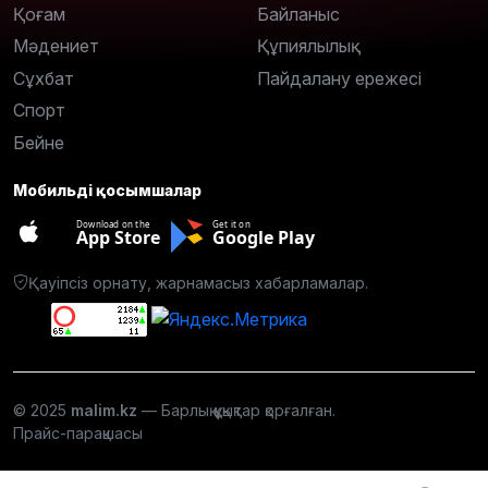
Қоғам
Байланыс
Мәдениет
Құпиялылық
Сұхбат
Пайдалану ережесі
Спорт
Бейне
Мобильді қосымшалар
Download on the
Get it on
App Store
Google Play
Қауіпсіз орнату, жарнамасыз хабарламалар.
© 2025
malim.kz
— Барлық құқықтар қорғалған.
Прайс-парақшасы