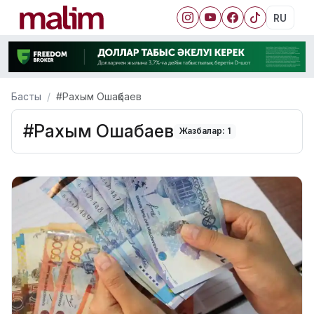
RU
Басты
#Рахым Ошақбаев
#Рахым Ошақбаев
Жазбалар: 1