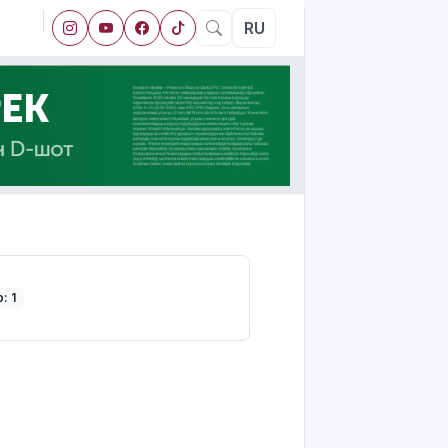
RU
: 1