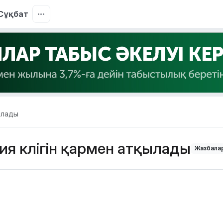
Сұқбат
ылады
я көлігін қармен атқылады
Жазбалар