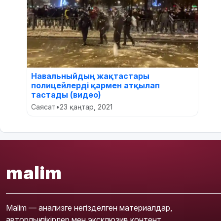
Навальныйдың жақтастары
полицейлерді қармен атқылап
тастады (видео)
Саясат
•
23 қаңтар, 2021
malim
Malim — анализге негізделген материалдар,
авторлық пікірлер мен эксклюзив контент.