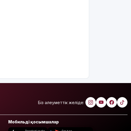
Біз әлеуметтік желіде:
Мобильді қосымшалар
Download on the
Get it on