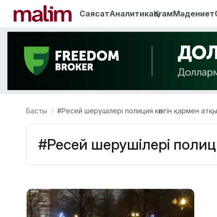
Саясат
Аналитика
Қоғам
Мәдениет
Басты
#Ресей шерушілері полиция көлігін қармен атқ
#Ресей шерушілері полици