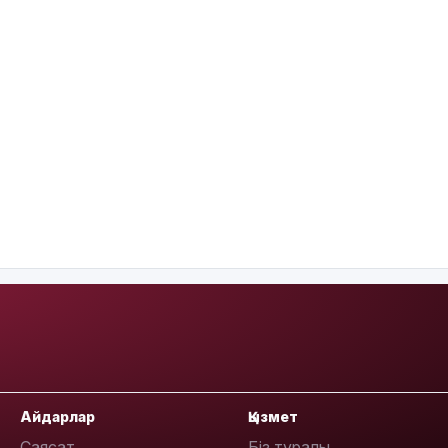
Айдарлар
Қызмет
Саясат
Біз туралы