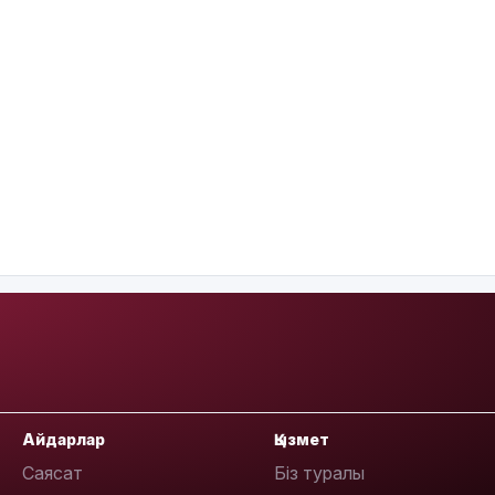
Айдарлар
Қызмет
Саясат
Біз туралы