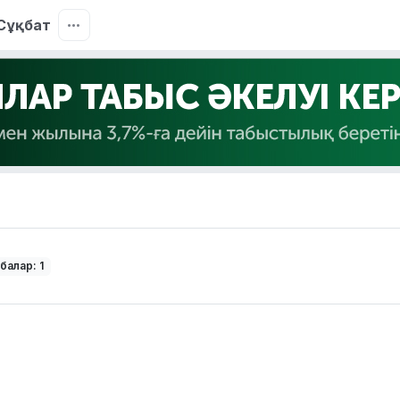
Сұқбат
балар: 1