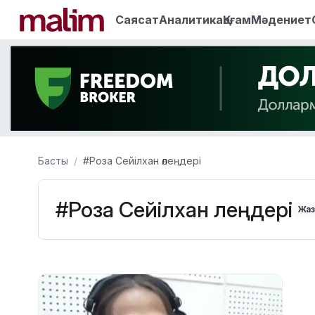
Саясат
Аналитика
Қоғам
Мәдениет
Басты
#Роза Сейілхан өлеңдері
#Роза Сейілхан өлеңдері
Жаз