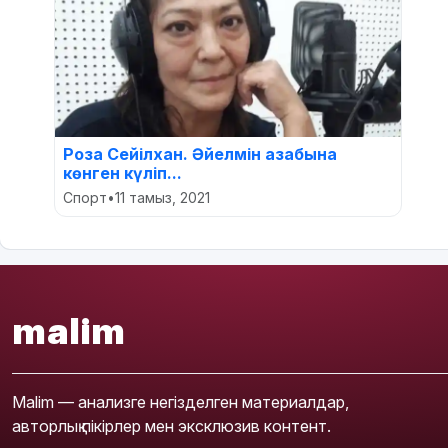
Роза Сейілхан. Әйелмін азабына
көнген күліп...
Спорт
•
11 тамыз, 2021
malim
Malim — анализге негізделген материалдар,
авторлық пікірлер мен эксклюзив контент.