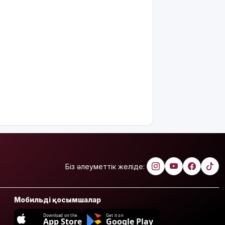
Біз әлеуметтік желіде:
Мобильді қосымшалар
Download on the
Get it on
App Store
Google Play