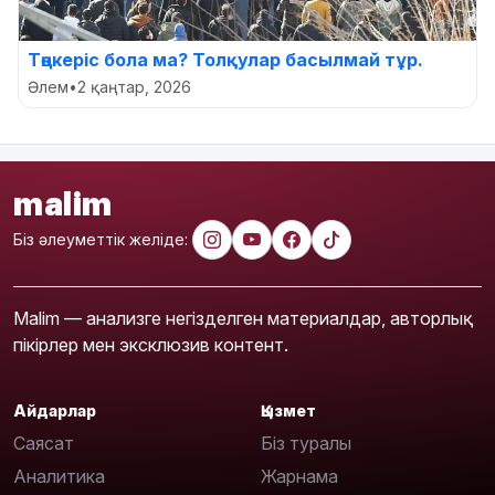
Төңкеріс бола ма? Толқулар басылмай тұр.
Әлем
•
2 қаңтар, 2026
malim
Біз әлеуметтік желіде:
Malim — анализге негізделген материалдар, авторлық
пікірлер мен эксклюзив контент.
Айдарлар
Қызмет
Саясат
Біз туралы
Аналитика
Жарнама