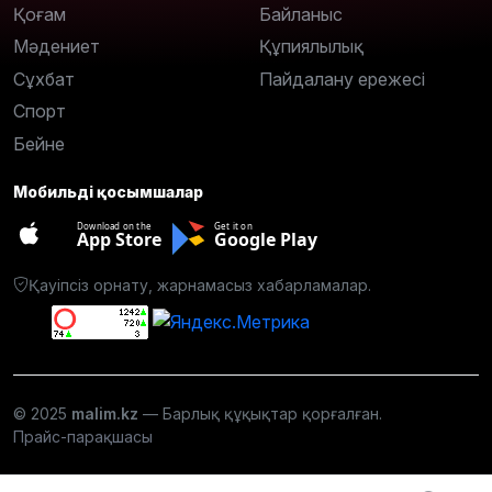
Қоғам
Байланыс
Мәдениет
Құпиялылық
Сұхбат
Пайдалану ережесі
Спорт
Бейне
Мобильді қосымшалар
Download on the
Get it on
App Store
Google Play
Қауіпсіз орнату, жарнамасыз хабарламалар.
© 2025
malim.kz
— Барлық құқықтар қорғалған.
Прайс-парақшасы