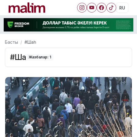
RU
Басты
#Шаһ
#Шаһ
Жазбалар: 1