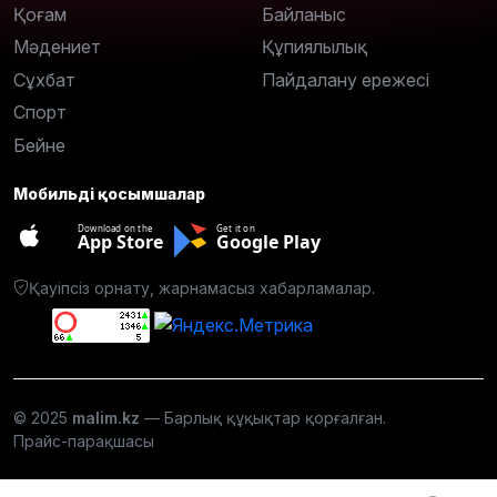
Қоғам
Байланыс
Мәдениет
Құпиялылық
Сұхбат
Пайдалану ережесі
Спорт
Бейне
Мобильді қосымшалар
Download on the
Get it on
App Store
Google Play
Қауіпсіз орнату, жарнамасыз хабарламалар.
© 2025
malim.kz
— Барлық құқықтар қорғалған.
Прайс-парақшасы