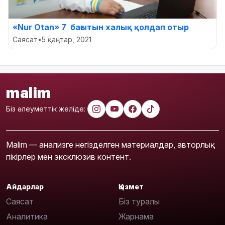
«Nur Otan» 7 бағытын халық қолдап отыр
Саясат
•
5 қаңтар, 2021
malim
Біз әлеуметтік желіде:
Malim — анализге негізделген материалдар, авторлық
пікірлер мен эксклюзив контент.
Айдарлар
Қызмет
Саясат
Біз туралы
Аналитика
Жарнама