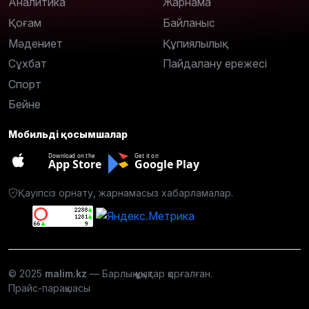
Аналитика
Жарнама
Қоғам
Байланыс
Мәдениет
Құпиялылық
Сұхбат
Пайдалану ережесі
Спорт
Бейне
Мобильді қосымшалар
Download on the
Get it on
App Store
Google Play
Қауіпсіз орнату, жарнамасыз хабарламалар.
© 2025
malim.kz
— Барлық құқықтар қорғалған.
Прайс-парақшасы