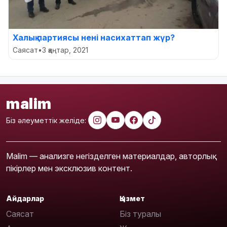
Халық партиясы нені насихаттап жүр?
Саясат
•
3 қаңтар, 2021
malim
Біз әлеуметтік желіде:
Malim — анализге негізделген материалдар, авторлық
пікірлер мен эксклюзив контент.
Айдарлар
Қызмет
Саясат
Біз туралы