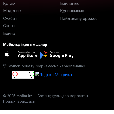
Қоғам
Байланыс
Мәдениет
Құпиялылық
Сұхбат
Пайдалану ережесі
Спорт
Бейне
Мобильді қосымшалар
Download on the
Get it on
App Store
Google Play
Қауіпсіз орнату, жарнамасыз хабарламалар.
© 2025
malim.kz
— Барлық құқықтар қорғалған.
Прайс-парақшасы