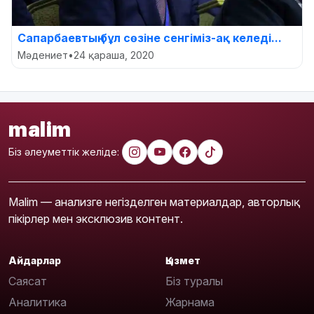
Сапарбаевтың бұл сөзіне сенгіміз-ақ келеді...
Мәдениет
•
24 қараша, 2020
malim
Біз әлеуметтік желіде:
Malim — анализге негізделген материалдар, авторлық
пікірлер мен эксклюзив контент.
Айдарлар
Қызмет
Саясат
Біз туралы
Аналитика
Жарнама