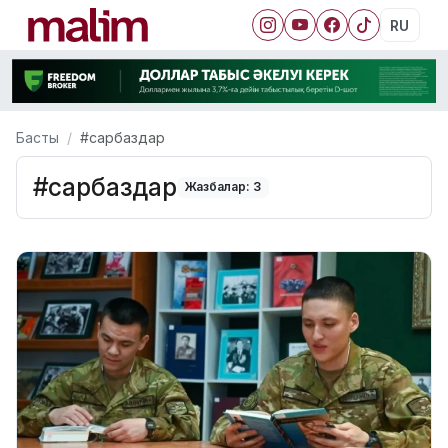
RU
Басты
#сарбаздар
#сарбаздар
Жазбалар: 3