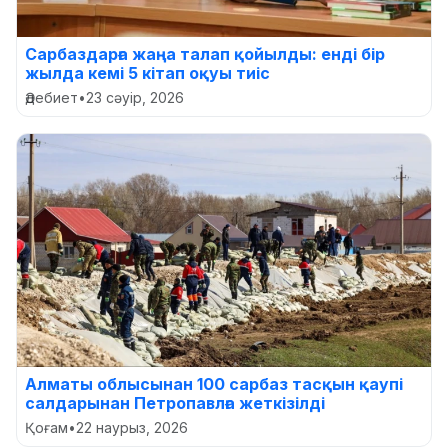
Сарбаздарға жаңа талап қойылды: енді бір
жылда кемі 5 кітап оқуы тиіс
Әдебиет
•
23 сәуір, 2026
Алматы облысынан 100 сарбаз тасқын қаупі
салдарынан Петропавлға жеткізілді
Қоғам
•
22 наурыз, 2026