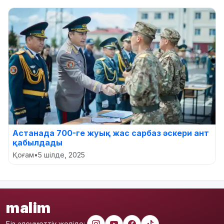
Астанада 700-ге жуық жас сарбаз әскери ант
қабылдады
Қоғам
•
5 шілде, 2025
malim
Біз әлеуметтік желіде: