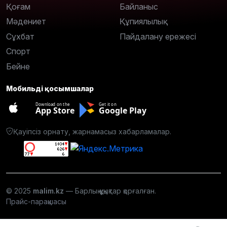
Қоғам
Байланыс
Мәдениет
Құпиялылық
Сұхбат
Пайдалану ережесі
Спорт
Бейне
Мобильді қосымшалар
Download on the
Get it on
App Store
Google Play
Қауіпсіз орнату, жарнамасыз хабарламалар.
© 2025
malim.kz
— Барлық құқықтар қорғалған.
Прайс-парақшасы