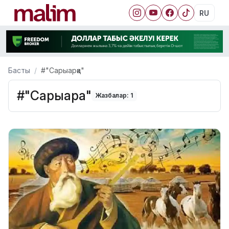
RU
Басты
#"Сарыарқа"
#"Сарыарқа"
Жазбалар: 1