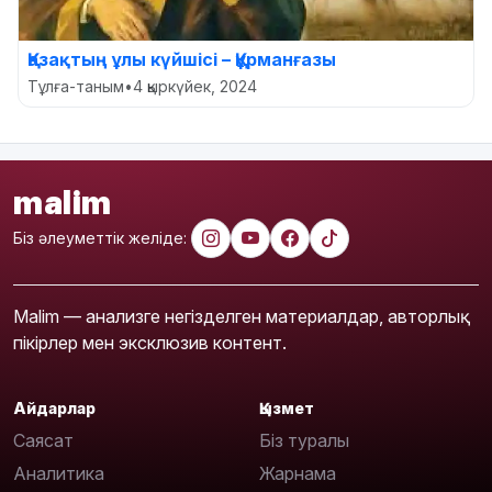
Қазақтың ұлы күйшісі – Құрманғазы
Тұлға-таным
•
4 қыркүйек, 2024
malim
Біз әлеуметтік желіде:
Malim — анализге негізделген материалдар, авторлық
пікірлер мен эксклюзив контент.
Айдарлар
Қызмет
Саясат
Біз туралы
Аналитика
Жарнама