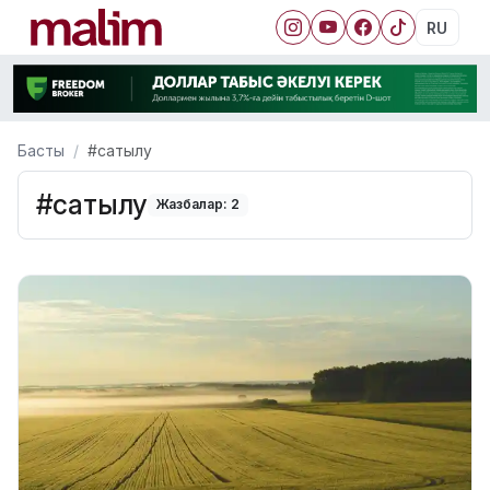
RU
Басты
#сатылу
#сатылу
Жазбалар: 2