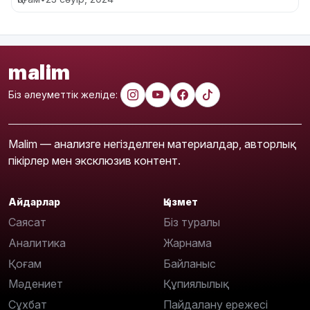
malim
Біз әлеуметтік желіде:
Malim — анализге негізделген материалдар, авторлық
пікірлер мен эксклюзив контент.
Айдарлар
Қызмет
Саясат
Біз туралы
Аналитика
Жарнама
Қоғам
Байланыс
Мәдениет
Құпиялылық
Сұхбат
Пайдалану ережесі