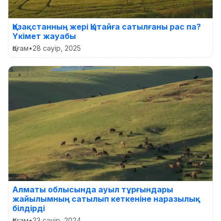
Қазақстанның жері Қытайға сатылғаны рас па?
Үкімет жауабы
Қоғам
•
28 сәуір, 2025
Алматы облысында ауыл тұрғындары
жайылымның сатылып кеткеніне наразылық
білдірді
Қоғам
•
23 сәуір, 2024