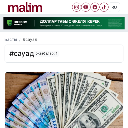
RU
Басты
#сауад
#сауад
Жазбалар: 1