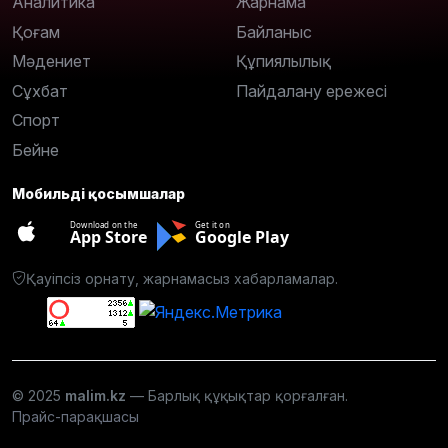
Аналитика
Жарнама
Қоғам
Байланыс
Мәдениет
Құпиялылық
Сұхбат
Пайдалану ережесі
Спорт
Бейне
Мобильді қосымшалар
Download on the
Get it on
App Store
Google Play
Қауіпсіз орнату, жарнамасыз хабарламалар.
© 2025
malim.kz
— Барлық құқықтар қорғалған.
Прайс-парақшасы