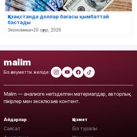
Қазақстанда доллар бағасы қымбаттай
бастады
Экономика
•
20 сәуір, 2026
malim
Біз әлеуметтік желіде:
Malim — анализге негізделген материалдар, авторлық
пікірлер мен эксклюзив контент.
Айдарлар
Қызмет
Саясат
Біз туралы