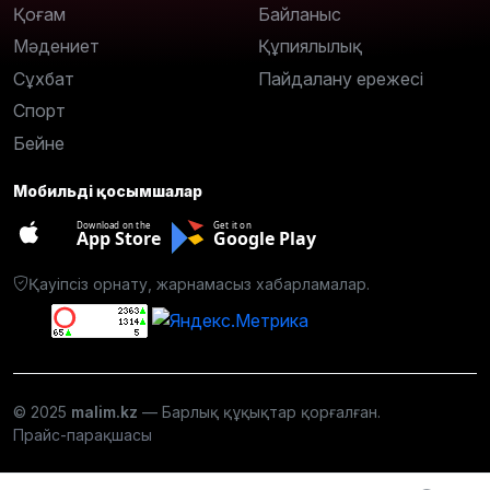
Қоғам
Байланыс
Мәдениет
Құпиялылық
Сұхбат
Пайдалану ережесі
Спорт
Бейне
Мобильді қосымшалар
Download on the
Get it on
App Store
Google Play
Қауіпсіз орнату, жарнамасыз хабарламалар.
© 2025
malim.kz
— Барлық құқықтар қорғалған.
Прайс-парақшасы