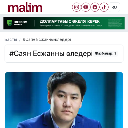
RU
Басты
#Саян Есжанның өлеңдері
#Саян Есжанның өлеңдері
Жазбалар: 1