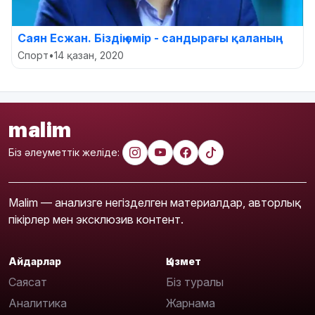
Саян Есжан. Біздің өмір - сандырағы қаланың
Спорт
•
14 қазан, 2020
malim
Біз әлеуметтік желіде:
Malim — анализге негізделген материалдар, авторлық
пікірлер мен эксклюзив контент.
Айдарлар
Қызмет
Саясат
Біз туралы
Аналитика
Жарнама