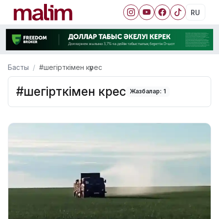
RU
Басты
#шегірткімен күрес
#шегірткімен күрес
Жазбалар: 1