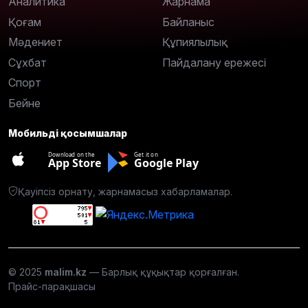
Аналитика
Жарнама
Қоғам
Байланыс
Мәдениет
Құпиялылық
Сұхбат
Пайдалану ережесі
Спорт
Бейне
Мобильді қосымшалар
Download on the
Get it on
App Store
Google Play
Қауіпсіз орнату, жарнамасыз хабарламалар.
© 2025
malim.kz
— Барлық құқықтар қорғалған.
Прайс-парақшасы