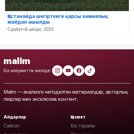
Қостанайда шегірткеге қарсы химиялық
майдан ашылды
Сұқбат
•
8 шілде, 2023
malim
Біз әлеуметтік желіде:
Malim — анализге негізделген материалдар, авторлық
пікірлер мен эксклюзив контент.
Айдарлар
Қызмет
Саясат
Біз туралы