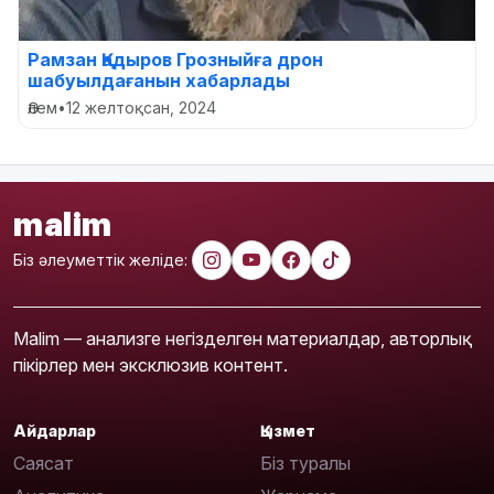
Рамзан Қадыров Грозныйға дрон
шабуылдағанын хабарлады
Әлем
•
12 желтоқсан, 2024
malim
Біз әлеуметтік желіде:
Malim — анализге негізделген материалдар, авторлық
пікірлер мен эксклюзив контент.
Айдарлар
Қызмет
Саясат
Біз туралы