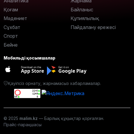
Аналитика
Жарнама
Қоғам
Байланыс
Мәдениет
Құпиялылық
Сұхбат
Пайдалану ережесі
Спорт
Бейне
Мобильді қосымшалар
Download on the
Get it on
App Store
Google Play
Қауіпсіз орнату, жарнамасыз хабарламалар.
© 2025
malim.kz
— Барлық құқықтар қорғалған.
Прайс-парақшасы