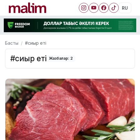
RU
Басты
#сиыр еті
#сиыр еті
Жазбалар: 2