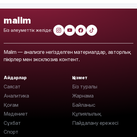
malim
Біз әлеуметтік желіде:
Malim — анализге негізделген материалдар, авторлық
пікірлер мен эксклюзив контент.
Айдарлар
Қызмет
Саясат
Біз туралы
Аналитика
Жарнама
Қоғам
Байланыс
Мәдениет
Құпиялылық
Сұхбат
Пайдалану ережесі
Спорт