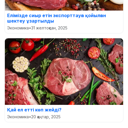
Елімізде сиыр етін экспорттауға қойылған
шектеу ұзартылды
Экономика
•
31 желтоқсан, 2025
Қай ел етті көп жейді?
Экономика
•
20 қаңтар, 2025