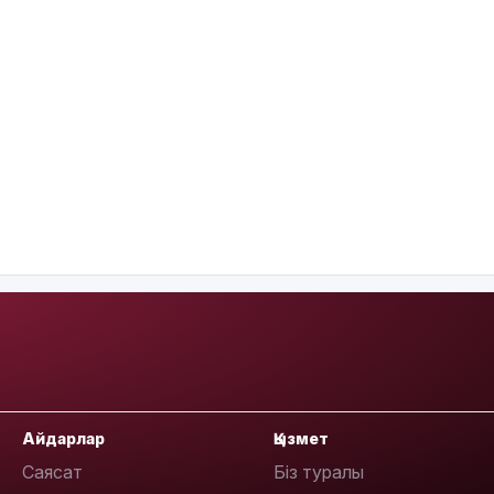
Айдарлар
Қызмет
Саясат
Біз туралы