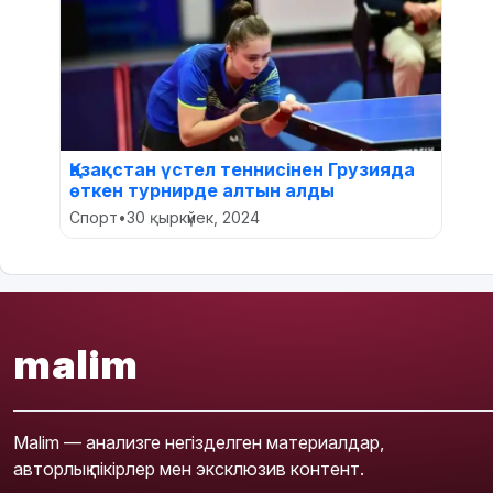
Қазақстан үстел теннисінен Грузияда
өткен турнирде алтын алды
Спорт
•
30 қыркүйек, 2024
malim
Malim — анализге негізделген материалдар,
авторлық пікірлер мен эксклюзив контент.