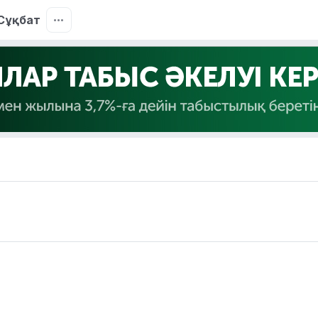
Сұқбат