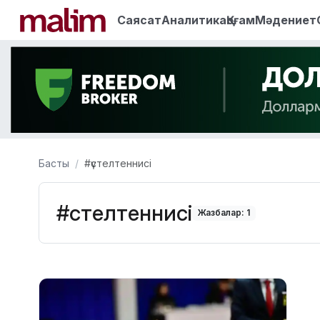
Саясат
Аналитика
Қоғам
Мәдениет
Басты
#үстелтеннисі
#үстелтеннисі
Жазбалар: 1