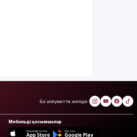
Біз әлеуметтік желіде:
Мобильді қосымшалар
Download on the
Get it on
App Store
Google Play