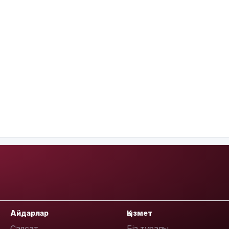
Айдарлар
Қызмет
Саясат
Біз туралы