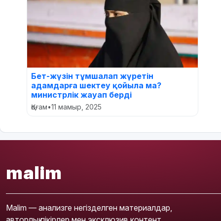
Бет-жүзін тұмшалап жүретін
адамдарға шектеу қойыла ма?
министрлік жауап берді
Қоғам
•
11 мамыр, 2025
malim
Malim — анализге негізделген материалдар,
авторлық пікірлер мен эксклюзив контент.