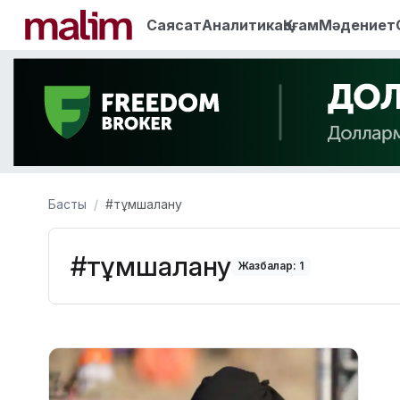
Саясат
Аналитика
Қоғам
Мәдениет
Басты
#тұмшалану
#тұмшалану
Жазбалар: 1