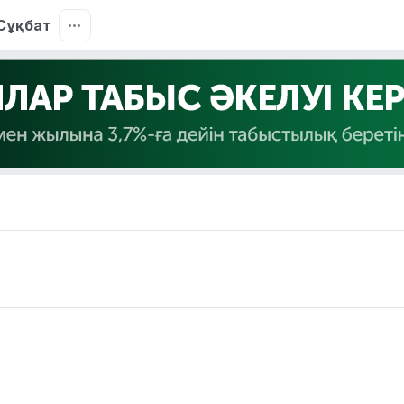
Сұқбат