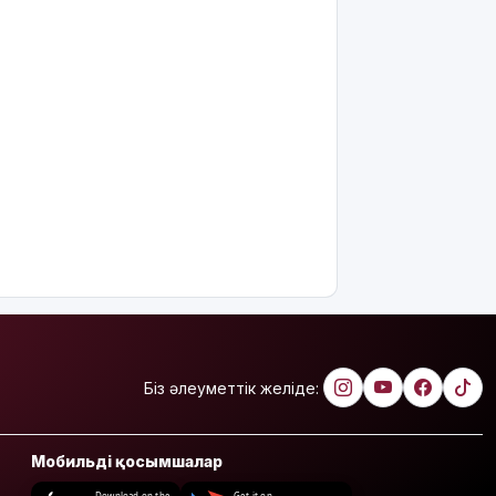
Біз әлеуметтік желіде:
Мобильді қосымшалар
Download on the
Get it on