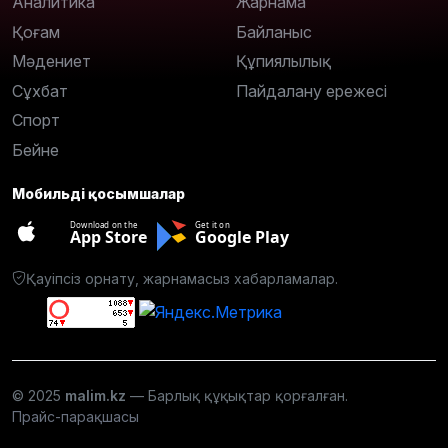
Аналитика
Жарнама
Қоғам
Байланыс
Мәдениет
Құпиялылық
Сұхбат
Пайдалану ережесі
Спорт
Бейне
Мобильді қосымшалар
Download on the
Get it on
App Store
Google Play
Қауіпсіз орнату, жарнамасыз хабарламалар.
© 2025
malim.kz
— Барлық құқықтар қорғалған.
Прайс-парақшасы