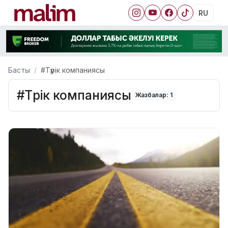
RU
Басты
#Түрік компаниясы
#Түрік компаниясы
Жазбалар: 1