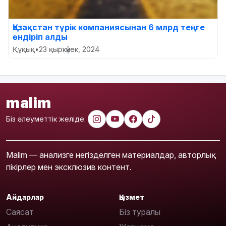
Қазақстан түрік компаниясынан 6 млрд теңге
өндіріп алды
Құқық
•
23 қыркүйек, 2024
malim
Біз әлеуметтік желіде:
Malim — анализге негізделген материалдар, авторлық
пікірлер мен эксклюзив контент.
Айдарлар
Қызмет
Саясат
Біз туралы