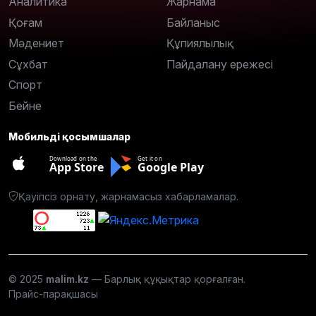
Аналитика
Жарнама
Қоғам
Байланыс
Мәдениет
Құпиялылық
Сұхбат
Пайдалану ережесі
Спорт
Бейне
Мобильді қосымшалар
Download on the
Get it on
App Store
Google Play
Қауіпсіз орнату, жарнамасыз хабарламалар.
© 2025
malim.kz
— Барлық құқықтар қорғалған.
Прайс-парақшасы