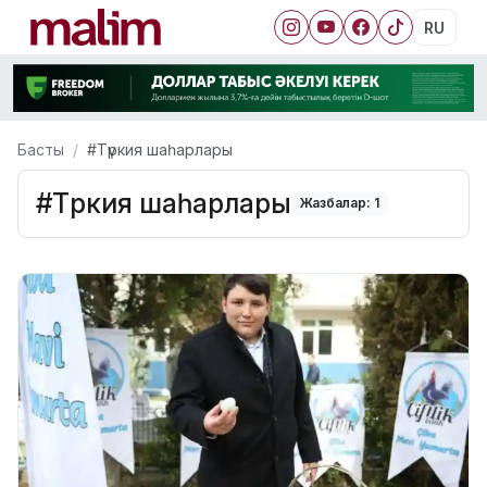
RU
Басты
#Түркия шаһарлары
#Түркия шаһарлары
Жазбалар: 1