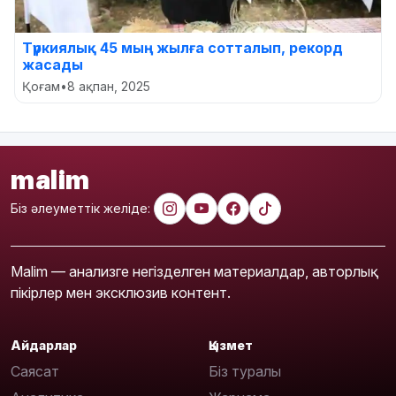
Түркиялық 45 мың жылға сотталып, рекорд
жасады
Қоғам
•
8 ақпан, 2025
malim
Біз әлеуметтік желіде:
Malim — анализге негізделген материалдар, авторлық
пікірлер мен эксклюзив контент.
Айдарлар
Қызмет
Саясат
Біз туралы