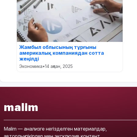
Жамбыл облысының тұрғыны
америкалық компаниядан сотта
жеңілді
Экономика
•
14 ақпан, 2025
malim
Malim — анализге негізделген материалдар,
авторлық пікірлер мен эксклюзив контент.