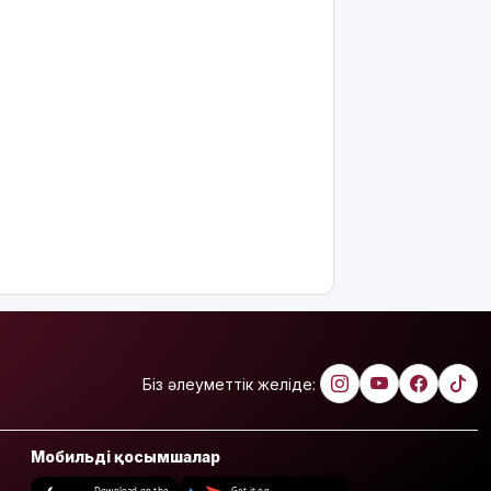
Біз әлеуметтік желіде:
Мобильді қосымшалар
Download on the
Get it on