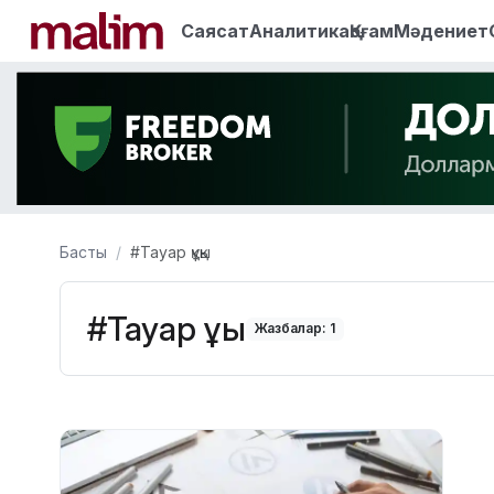
Саясат
Аналитика
Қоғам
Мәдениет
Басты
#Тауар құқы
#Тауар құқы
Жазбалар: 1