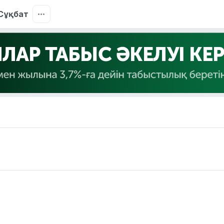
Сұқбат