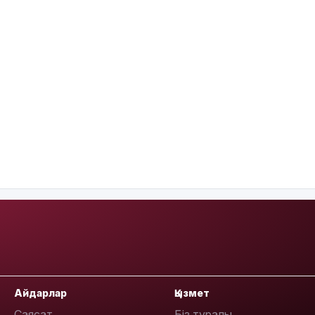
Айдарлар
Қызмет
Саясат
Біз туралы