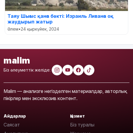
Таяу Шығыс қанға бөкті: Израиль Ливанға оқ
жаудырып жатыр
Әлем
•
24 қыркүйек, 2024
malim
Біз әлеуметтік желіде:
Malim — анализге негізделген материалдар, авторлық
пікірлер мен эксклюзив контент.
Айдарлар
Қызмет
Саясат
Біз туралы