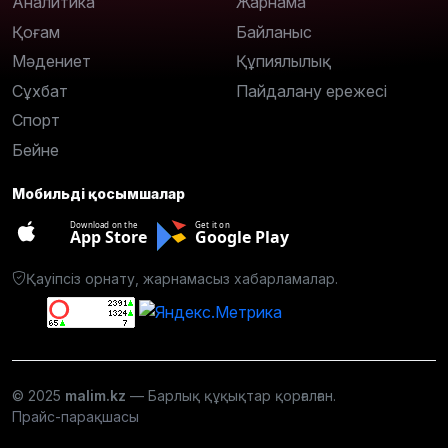
Аналитика
Жарнама
Қоғам
Байланыс
Мәдениет
Құпиялылық
Сұхбат
Пайдалану ережесі
Спорт
Бейне
Мобильді қосымшалар
Download on the
Get it on
App Store
Google Play
Қауіпсіз орнату, жарнамасыз хабарламалар.
© 2025
malim.kz
— Барлық құқықтар қорғалған.
Прайс-парақшасы