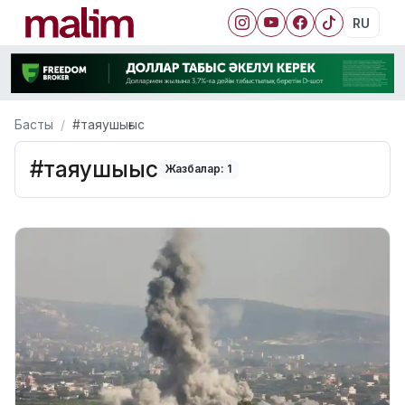
RU
Басты
#таяушығыс
#таяушығыс
Жазбалар: 1