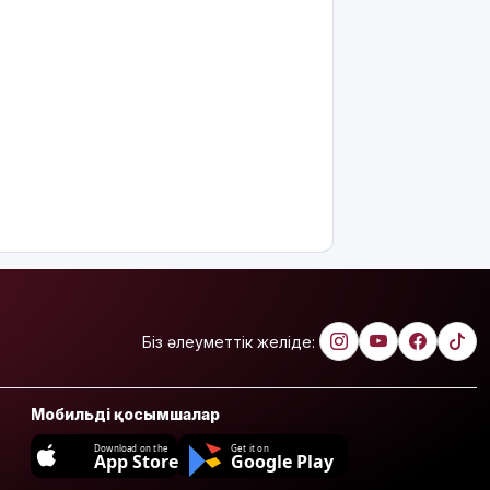
Біз әлеуметтік желіде:
Мобильді қосымшалар
Download on the
Get it on
App Store
Google Play