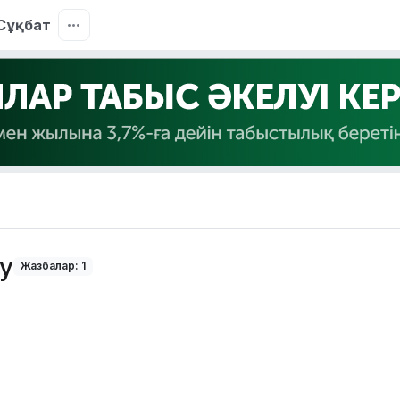
Сұқбат
ту
Жазбалар: 1