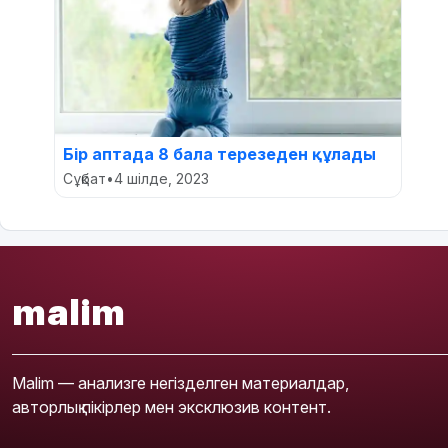
Бір аптада 8 бала терезеден құлады
Сұқбат
•
4 шілде, 2023
malim
Malim — анализге негізделген материалдар,
авторлық пікірлер мен эксклюзив контент.