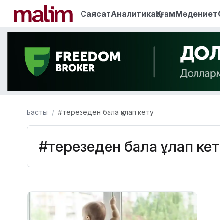
Саясат
Аналитика
Қоғам
Мәдениет
Басты
#терезеден бала құлап кету
#терезеден бала құлап ке