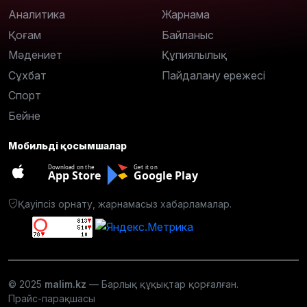
Аналитика
Жарнама
Қоғам
Байланыс
Мәдениет
Құпиялылық
Сұхбат
Пайдалану ережесі
Спорт
Бейне
Мобильді қосымшалар
Download on the
Get it on
App Store
Google Play
Қауіпсіз орнату, жарнамасыз хабарламалар.
© 2025
malim.kz
— Барлық құқықтар қорғалған.
Прайс-парақшасы