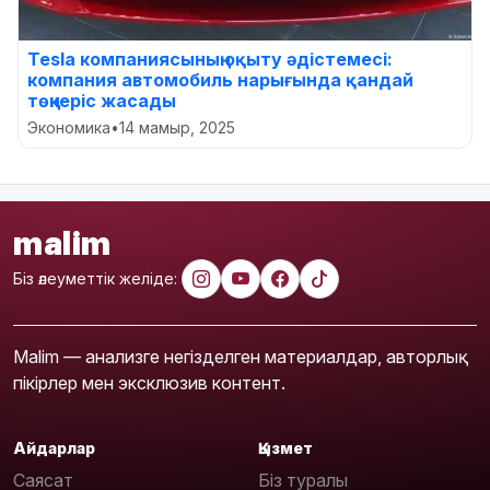
Tesla компаниясының оқыту әдістемесі:
компания автомобиль нарығында қандай
төңкеріс жасады
Экономика
•
14 мамыр, 2025
malim
Біз әлеуметтік желіде:
Malim — анализге негізделген материалдар, авторлық
пікірлер мен эксклюзив контент.
Айдарлар
Қызмет
Саясат
Біз туралы